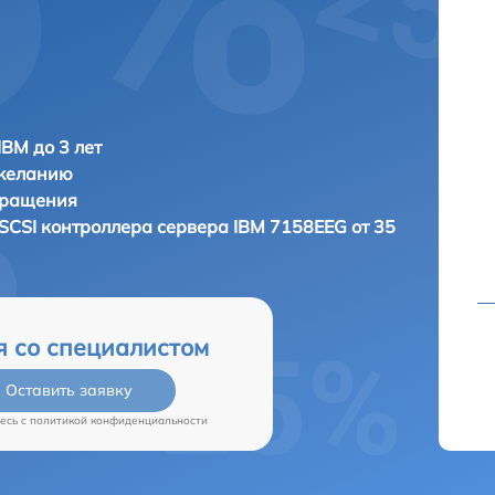
IBM до 3 лет
 желанию
бращения
SCSI контроллера сервера
IBM 7158EEG от 35
я со специалистом
Оставить заявку
есь c
политикой конфиденциальности