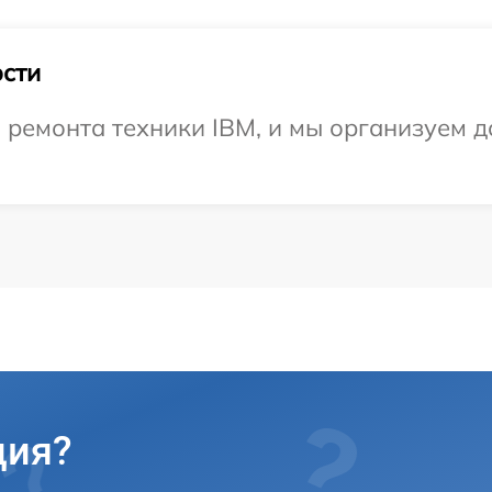
сти
емонта техники IBM, и мы организуем до
ция?