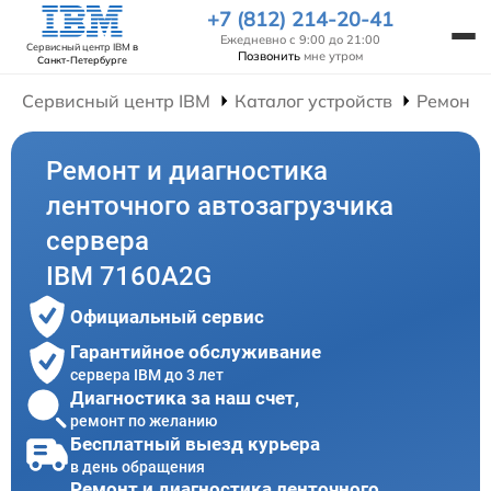
+7 (812) 214-20-41
Ежедневно с 9:00 до 21:00
Сервисный центр IBM
в
Позвонить
мне утром
Санкт-Петербурге
Сервисный центр IBM
Каталог устройств
Ремонт 
Ремонт и диагностика
ленточного автозагрузчика
сервера
IBM 7160A2G
Официальный сервис
Гарантийное обслуживание
сервера IBM до 3 лет
Диагностика за наш счет,
ремонт по желанию
Бесплатный выезд курьера
в день обращения
Ремонт и диагностика ленточного