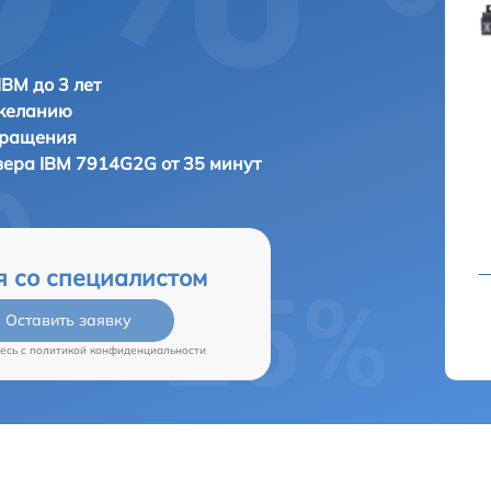
IBM до 3 лет
 желанию
бращения
вера
IBM 7914G2G от 35 минут
я со специалистом
Оставить заявку
есь c
политикой конфиденциальности