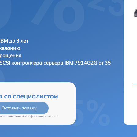
IBM до 3 лет
 желанию
бращения
 SCSI контроллера сервера
IBM 7914G2G от 35
я со специалистом
Оставить заявку
есь c
политикой конфиденциальности