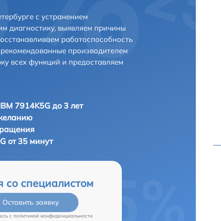
тербурге с устранением
м диагностику, выявляем причины
восстанавливаем работоспособность
и рекомендованные производителем
рку всех функций и предоставляем
IBM 7914K5G до 3 лет
 желанию
бращения
G от 35 минут
я со специалистом
Оставить заявку
есь c
политикой конфиденциальности