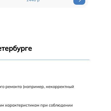
1920 р
1440 р
1440 р
етербурге
1920 р
4500 р
4000 р
ого ремонта (например, некорректный
3200 р
ным характеристикам при соблюдении
1440 р