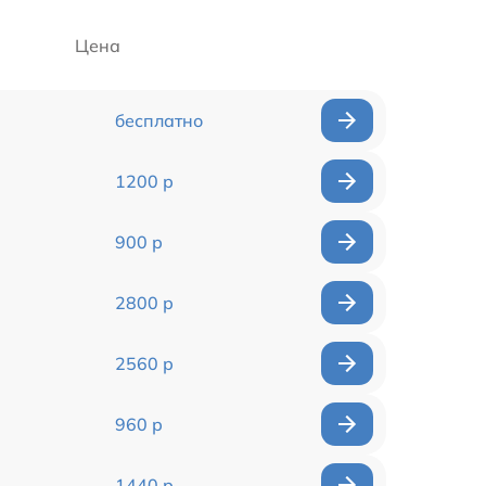
Цена
бесплатно
1200 р
900 р
2800 р
2560 р
960 р
1440 р