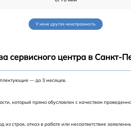
от 60 мин
У меня другая неисправность
от 90 мин
от 70 мин
ва сервисного центра в Санкт-П
от 90 мин
мплектующие — до 3 месяцев.
от 100 мин
G
от 80 мин
ости, который прямо обусловлен с качеством проведенн
G
от 70 мин
из строя, отказ в работе или несоответствие заявлен
от 60 мин