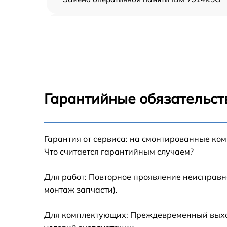
Прошивка BIOS IBM 7914K5G
Замена северного моста IBM 7914K5G
Установка/Настройка RAID-массива, SCSI
контроллера IBM 7914K5G
Гарантийные обязательст
Восстановление загрузчика BIOS IBM
7914K5G
Гарантия от сервиса: на смонтированные ко
Ремонт СХД IBM 7914K5G
Что считается гарантийным случаем?
Ремонт ленточной библиотеки IBM 7914K5
Для работ: Повторное проявление неисправн
монтаж запчасти).
Ремонт ленточного накопителя IBM 7914K5
Для комплектующих: Преждевременный выход 
Ремонт и диагностика ленточного