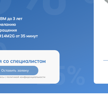
IBM до 3 лет
 желанию
бращения
914M2G от 35 минут
я со специалистом
Оставить заявку
есь c
политикой конфиденциальности