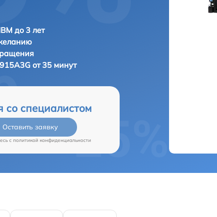
IBM до 3 лет
 желанию
бращения
915A3G от 35 минут
я со специалистом
Оставить заявку
есь c
политикой конфиденциальности